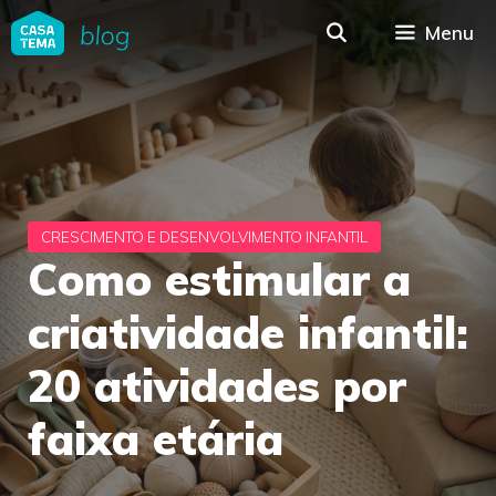
Pular
Menu
para
o
conteúdo
Como estimular a
criatividade infantil:
20 atividades por
faixa etária