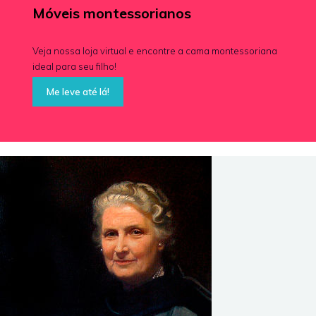
Móveis montessorianos
Veja nossa loja virtual e encontre a cama montessoriana
ideal para seu filho!
Me leve até lá!