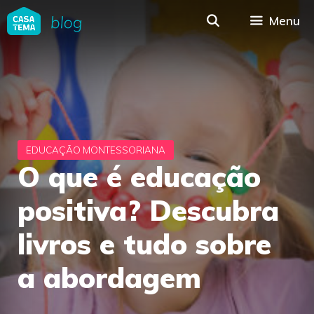
Pular
Menu
para
o
conteúdo
O que é educação
positiva? Descubra
livros e tudo sobre
a abordagem