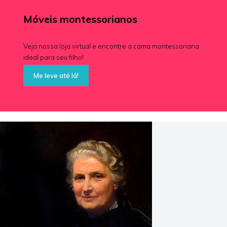
Móveis montessorianos
Veja nossa loja virtual e encontre a cama montessoriana
ideal para seu filho!
Me leve até lá!