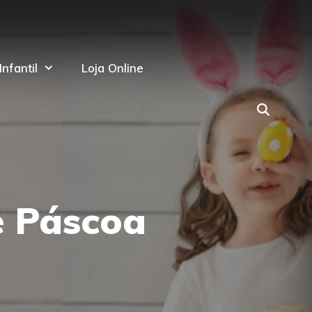
nfantil
Loja Online
e Páscoa