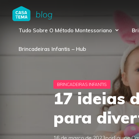
Pular
para
o
Tudo Sobre O Método Montessoriano
Br
conteúdo
Brincadeiras Infantis – Hub
17 ideias 
para diver
16 de março de 2023
por
Equipe C