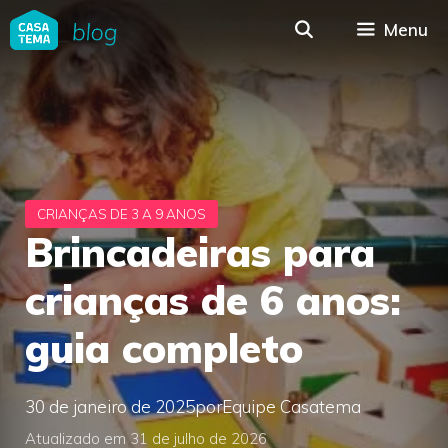
Pular
Menu
para
o
conteúdo
Brincadeiras para
crianças de 6 anos:
guia completo
30 de janeiro de 2025
por
Equipe Casatema
Atualizado em 31 de julho de 2026