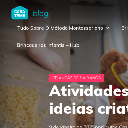
Pular
para
o
Tudo Sobre O Método Montessoriano
Br
conteúdo
Brincadeiras Infantis – Hub
Atividades
ideias cri
9 de janeiro de 2025
por
Equipe Ca