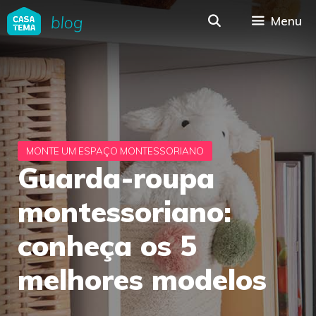
Pular
Menu
para
o
conteúdo
Guarda-roupa
montessoriano:
conheça os 5
melhores modelos