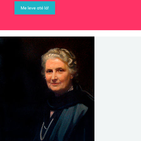
Me leve até lá!