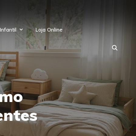
nfantil
Loja Online
omo
entes