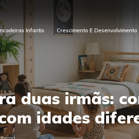
incadeiras Infantis
Crescimento E Desenvolvimento I
ra duas irmãs: c
com idades difer
satema