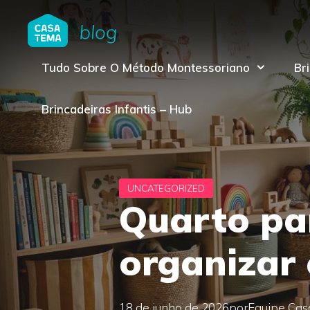
Pular
para
o
Tudo Sobre O Método Montessoriano
Br
conteúdo
Brincadeiras Infantis – Hub
Quarto pa
organizar 
18 de junho de 2026
por
Equipe Ca